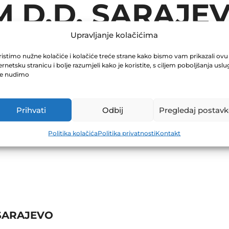
 D.D. SARAJE
Upravljanje kolačićima
istimo nužne kolačiće i kolačiće treće strane kako bismo vam prikazali ovu
ernetsku stranicu i bolje razumjeli kako je koristite, s ciljem poboljšanja uslu
je nudimo
Prihvati
Odbij
Pregledaj postavk
Politika kolačića
Politika privatnosti
Kontakt
SARAJEVO