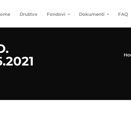
ome
Društvo
Fondovi
Dokumenti
FAQ
D.
Ho
.2021