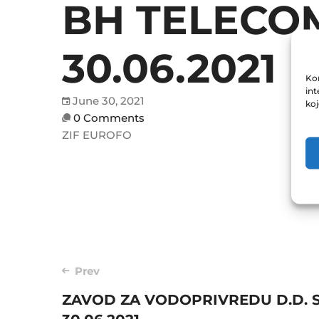
BH TELECOM
30.06.2021
Kor
int
June 30, 2021
ko
0 Comments
ZIF EUROFO
Post
Prev
ZAVOD ZA VODOPRIVREDU D.D. 
navigation