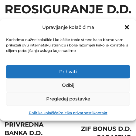
REOSIGURANJE D.D.
SARAJEVO
Upravljanje kolačićima
12.06.2017
Koristimo nužne kolačiće i kolačiće treće strane kako bismo vam
prikazali ovu internetsku stranicu i bolje razumjeli kako je koristite, s
December 31, 2017
ciljem poboljšanja usluga koje nudimo
0 Comments
Prihvati
Share
Odbij
Pregledaj postavke
Post
Prev
Politika kolačića
Politika privatnosti
Kontakt
Next
navigation
PRIVREDNA
ZIF BONUS D.D.
BANKA D.D.