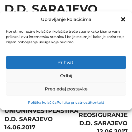
D.D. SARAJEVO
12.06.2017
Upravljanje kolačićima
Koristimo nužne kolačiće i kolačiće treće strane kako bismo vam
December 31, 2017
prikazali ovu internetsku stranicu i bolje razumjeli kako je koristite, s
0 Comments
ciljem poboljšanja usluga koje nudimo
Share
Prihvati
Odbij
Pregledaj postavke
Post
Next
Prev
Politika kolačića
Politika privatnosti
Kontakt
navigation
BOSNA
UNIONINVESTPLASTIKA
REOSIGURANJE
D.D. SARAJEVO
D.D. SARAJEVO
14.06.2017
12.06.2017