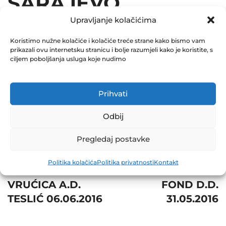
SARAJEVO
Upravljanje kolačićima
02.06.2016
Koristimo nužne kolačiće i kolačiće treće strane kako bismo vam
December 31, 2016
prikazali ovu internetsku stranicu i bolje razumjeli kako je koristite, s
0 Comments
ciljem poboljšanja usluga koje nudimo
Share
Prihvati
Odbij
Pregledaj postavke
Post
Prev
Next
Politika kolačića
Politika privatnosti
Kontakt
navigation
ZTC BANJA
ZIF FORTUNA
VRUĆICA A.D.
FOND D.D.
TESLIĆ 06.06.2016
31.05.2016