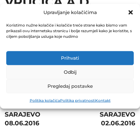
VRUĆICA A.D.
Upravljanje kolačićima
TESLIĆ 06.06.2016
Koristimo nužne kolačiće i kolačiće treće strane kako bismo vam
December 31, 2016
prikazali ovu internetsku stranicu i bolje razumjeli kako je koristite, s
0 Comments
ciljem poboljšanja usluga koje nudimo
Share
Prihvati
Odbij
Pregledaj postavke
Post
Prev
Next
Politika kolačića
Politika privatnosti
Kontakt
navigation
BOR BANKA D.D.
GDD POLET D.D.
SARAJEVO
SARAJEVO
08.06.2016
02.06.2016