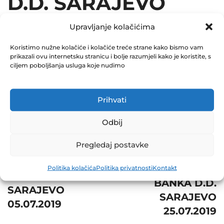
D.D. SARAJEVO
08.07.2019
Upravljanje kolačićima
July 8, 2019
Koristimo nužne kolačiće i kolačiće treće strane kako bismo vam
prikazali ovu internetsku stranicu i bolje razumjeli kako je koristite, s
0 Comments
ciljem poboljšanja usluga koje nudimo
Share
Prihvati
Odbij
Pregledaj postavke
Post
Next
Prev
navigation
VAKUFSKA
Politika kolačića
Politika privatnosti
Kontakt
TRZ HADŽIĆI D.D.
BANKA D.D.
SARAJEVO
SARAJEVO
05.07.2019
25.07.2019