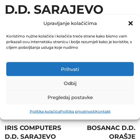
D.D. SARAJEVO
25.07.2019
Upravljanje kolačićima
July 25, 2019
Koristimo nužne kolačiće i kolačiće treće strane kako bismo vam
prikazali ovu internetsku stranicu i bolje razumjeli kako je koristite, s
0 Comments
ciljem poboljšanja usluga koje nudimo
25IZV
Prihvati
Share
Odbij
Pregledaj postavke
Politika kolačića
Politika privatnosti
Kontakt
Post
Prev
Next
navigation
IRIS COMPUTERS
BOSANAC D.D.
D.D. SARAJEVO
ORAŠJE