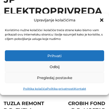
ELEKTROPRIVREDA
BIH D.D. SARAJEVO
Upravljanje kolačićima
Koristimo nužne kolačiće i kolačiće treće strane kako bismo vam
26.08.2015
prikazali ovu internetsku stranicu i bolje razumjeli kako je koristite, s
ciljem poboljšanja usluga koje nudimo
December 31, 2015
0 Comments
Prihvati
Share
Odbij
Pregledaj postavke
Politika kolačića
Politika privatnosti
Kontakt
Post
Prev
Next
navigation
TUZLA REMONT
CROBIH FOND