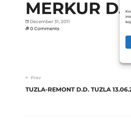
MERKUR D.D
Kor
int
December 31, 2011
ko
0 Comments
Post
Prev
TUZLA-REMONT D.D. TUZLA 13.06.
navigation