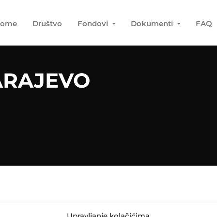
ome
Društvo
Fondovi
Dokumenti
FAQ
ARAJEVO
Upravljanje kolačićima