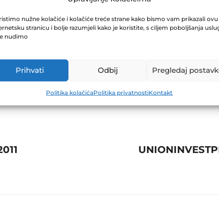
. SARAJEVO 15.
istimo nužne kolačiće i kolačiće treće strane kako bismo vam prikazali ovu
ernetsku stranicu i bolje razumjeli kako je koristite, s ciljem poboljšanja uslu
je nudimo
Prihvati
Odbij
Pregledaj postavk
Politika kolačića
Politika privatnosti
Kontakt
2011
UNIONINVESTPL