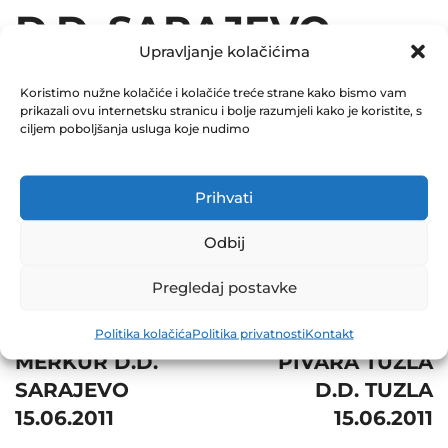
D.D. SARAJEVO
Upravljanje kolačićima
15.06.2011
Koristimo nužne kolačiće i kolačiće treće strane kako bismo vam
prikazali ovu internetsku stranicu i bolje razumjeli kako je koristite, s
December 31, 2011
ciljem poboljšanja usluga koje nudimo
0 Comments
Share
Prihvati
Odbij
Pregledaj postavke
Post
Prev
Next
Politika kolačića
Politika privatnosti
Kontakt
navigation
MERKUR D.D.
PIVARA TUZLA
SARAJEVO
D.D. TUZLA
15.06.2011
15.06.2011