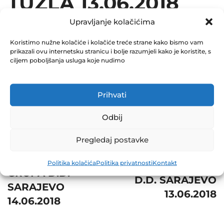
TUZLA 13.06.2018
December 31, 2018
Upravljanje kolačićima
0 Comments
Koristimo nužne kolačiće i kolačiće treće strane kako bismo vam
prikazali ovu internetsku stranicu i bolje razumjeli kako je koristite, s
Share
ciljem poboljšanja usluga koje nudimo
Prihvati
Odbij
Post
Prev
Next
navigation
Pregledaj postavke
ZIF BIG-
ZAVOD ZA
INVESTICIONA
Politika kolačića
Politika privatnosti
Kontakt
VODOPRIVREDU
GRUPA D.D.
D.D. SARAJEVO
SARAJEVO
13.06.2018
14.06.2018