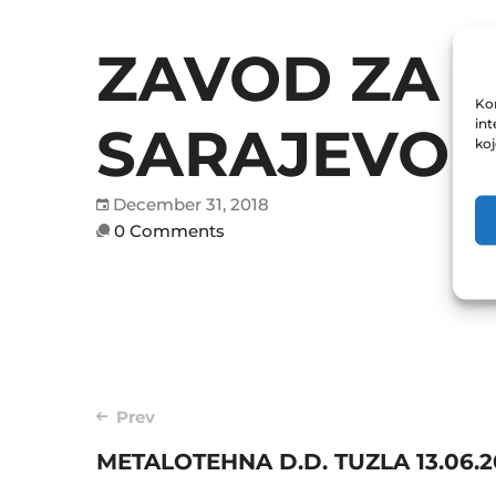
ZAVOD ZA 
Kor
int
SARAJEVO 1
ko
December 31, 2018
0 Comments
Post
Prev
METALOTEHNA D.D. TUZLA 13.06.2
navigation