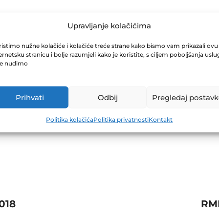
VODOPRIVREDU 
Upravljanje kolačićima
istimo nužne kolačiće i kolačiće treće strane kako bismo vam prikazali ovu
ernetsku stranicu i bolje razumjeli kako je koristite, s ciljem poboljšanja uslu
3.06.2018
je nudimo
Prihvati
Odbij
Pregledaj postavk
Politika kolačića
Politika privatnosti
Kontakt
018
RMK