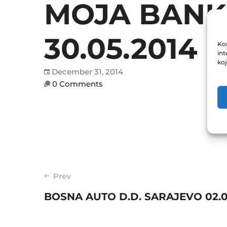
MOJA BANK
30.05.2014
Kor
int
ko
December 31, 2014
0 Comments
Post
Prev
navigation
BOSNA AUTO D.D. SARAJEVO 02.0