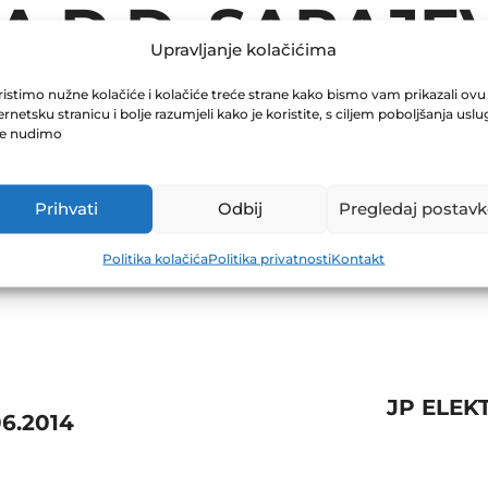
A D.D. SARAJE
Upravljanje kolačićima
istimo nužne kolačiće i kolačiće treće strane kako bismo vam prikazali ovu
ernetsku stranicu i bolje razumjeli kako je koristite, s ciljem poboljšanja uslu
je nudimo
Prihvati
Odbij
Pregledaj postavk
Politika kolačića
Politika privatnosti
Kontakt
JP ELEK
6.2014