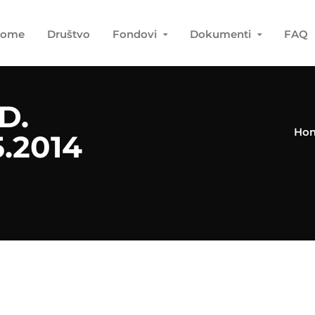
ome
Društvo
Fondovi
Dokumenti
FAQ
D.
Ho
.2014