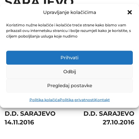
SARAJEVO
Upravljanje kolačićima
07.11.2016
Koristimo nužne kolačiće i kolačiće treće strane kako bismo vam
December 31, 2016
prikazali ovu internetsku stranicu i bolje razumjeli kako je koristite, s
0 Comments
ciljem poboljšanja usluga koje nudimo
Share
Prihvati
Odbij
Pregledaj postavke
Post
Prev
Next
Politika kolačića
Politika privatnosti
Kontakt
navigation
ŠUMAPROJEKT
IRIS COMPUTERS
D.D. SARAJEVO
D.D. SARAJEVO
14.11.2016
27.10.2016