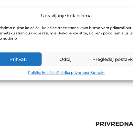
TPLASTIKA D.
Upravljanje kolačićima
istimo nužne kolačiće i kolačiće treće strane kako bismo vam prikazali ovu
ernetsku stranicu i bolje razumjeli kako je koristite, s ciljem poboljšanja uslu
je nudimo
Prihvati
Odbij
Pregledaj postavk
Politika kolačića
Politika privatnosti
Kontakt
PRIVREDNA 