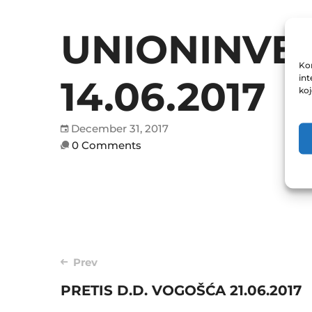
UNIONINVES
Kor
int
14.06.2017
ko
December 31, 2017
0 Comments
Post
Prev
PRETIS D.D. VOGOŠĆA 21.06.2017
navigation