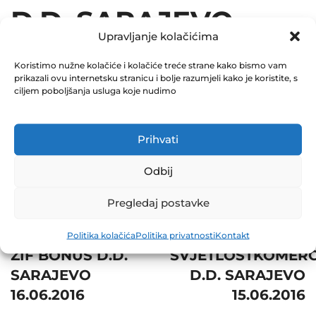
D.D. SARAJEVO
Upravljanje kolačićima
16.06.2016
Koristimo nužne kolačiće i kolačiće treće strane kako bismo vam
prikazali ovu internetsku stranicu i bolje razumjeli kako je koristite, s
December 31, 2016
ciljem poboljšanja usluga koje nudimo
0 Comments
Share
Prihvati
Odbij
Pregledaj postavke
Post
Prev
Next
Politika kolačića
Politika privatnosti
Kontakt
navigation
ZIF BONUS D.D.
SVJETLOSTKOMER
SARAJEVO
D.D. SARAJEVO
16.06.2016
15.06.2016