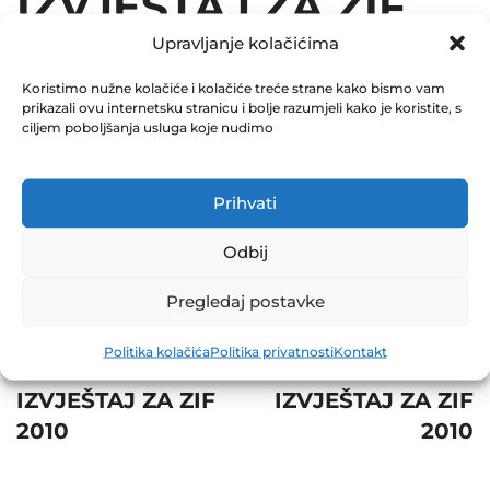
IZVJEŠTAJ ZA ZIF
Upravljanje kolačićima
2010
Koristimo nužne kolačiće i kolačiće treće strane kako bismo vam
December 31, 2010
prikazali ovu internetsku stranicu i bolje razumjeli kako je koristite, s
0 Comments
ciljem poboljšanja usluga koje nudimo
Share
Prihvati
Odbij
Pregledaj postavke
Post
Prev
Next
Politika kolačića
Politika privatnosti
Kontakt
navigation
GODIŠNJI
POLUGODIŠNJI
IZVJEŠTAJ ZA ZIF
IZVJEŠTAJ ZA ZIF
2010
2010